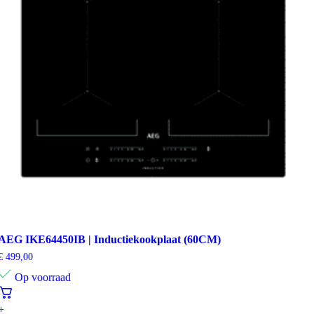
AEG IKE64450IB | Inductiekookplaat (60CM)
€
499,00
Op voorraad
+