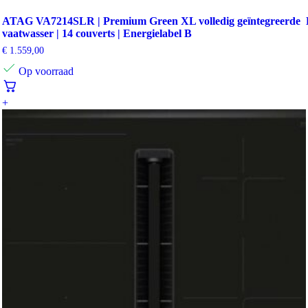
ATAG VA7214SLR | Premium Green XL volledig geïntegreerde
vaatwasser | 14 couverts | Energielabel B
€
1.559,00
Op voorraad
+