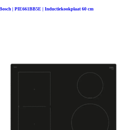
Bosch | PIE661BB5E | Inductiekookplaat 60 cm