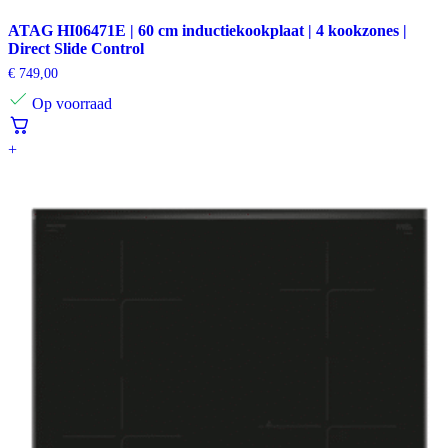
ATAG HI06471E | 60 cm inductiekookplaat | 4 kookzones |
Direct Slide Control
€
749,00
Op voorraad
+