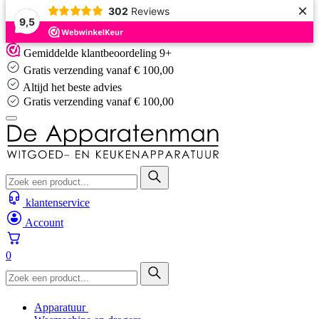
×
302
Reviews
9,5
Skip
Gemiddelde klantbeoordeling 9+
to
Gratis verzending vanaf € 100,00
content
Altijd het beste advies
Altijd het beste advies
…
klantenservice
Account
0
Apparatuur