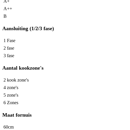
A+
A++
B
Aansluiting (1/2/3 fase)
1 Fase
2 fase
3 fase
Aantal kookzone's
2 kook zone's
4 zone's
5 zone's
6 Zones
Maat fornuis
60cm