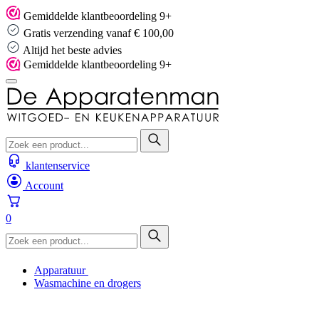
Skip
Gemiddelde klantbeoordeling 9+
to
Gratis verzending vanaf € 100,00
content
Altijd het beste advies
Gemiddelde klantbeoordeling 9+
klantenservice
Account
0
Apparatuur
Wasmachine en drogers