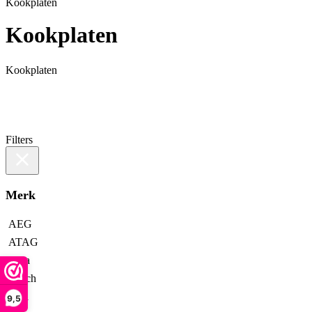
Kookplaten
Kookplaten
Kookplaten
Filters
Merk
AEG
ATAG
Bora
Bosch
Etna
9,5