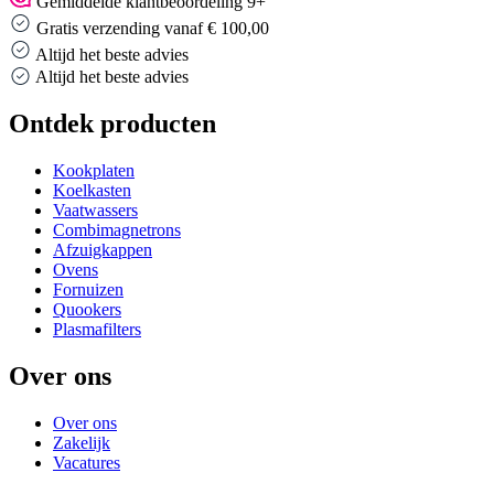
Gemiddelde klantbeoordeling 9+
Gratis verzending vanaf € 100,00
Altijd het beste advies
Altijd het beste advies
Ontdek producten
Kookplaten
Koelkasten
Vaatwassers
Combimagnetrons
Afzuigkappen
Ovens
Fornuizen
Quookers
Plasmafilters
Over ons
Over ons
Zakelijk
Vacatures