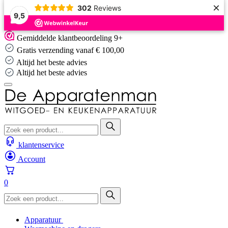
×
302
Reviews
9,5
Skip
Gemiddelde klantbeoordeling 9+
to
Gratis verzending vanaf € 100,00
content
Altijd het beste advies
Altijd het beste advies
klantenservice
Account
0
Apparatuur