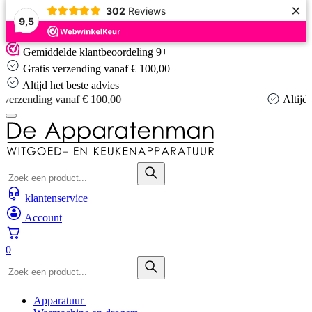
×
302
Reviews
9,5
Skip
Gemiddelde klantbeoordeling 9+
to
Gratis verzending vanaf € 100,00
content
Altijd het beste advies
Altijd het beste advies
klantenservice
Account
0
Apparatuur