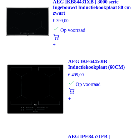
AEG IKB84431XB | 3000 serie
Ingebouwd Inductiekookplaat 80 cm
zwart
€
399,00
Op voorraad
+
AEG IKE64450IB |
Inductiekookplaat (60CM)
€
499,00
Op voorraad
+
AEG IPE84571FB |