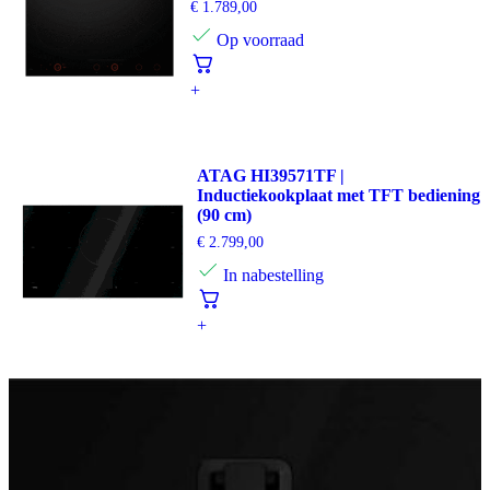
€
1.789,00
Op voorraad
+
ATAG HI39571TF |
Inductiekookplaat met TFT bediening
(90 cm)
€
2.799,00
In nabestelling
+