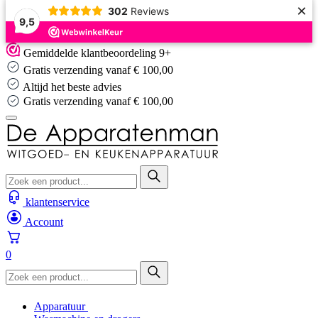
×
302
Reviews
9,5
Skip
Gemiddelde klantbeoordeling 9+
to
Gratis verzending vanaf € 100,00
content
Altijd het beste advies
Altijd het beste advies
klantenservice
Account
0
Apparatuur