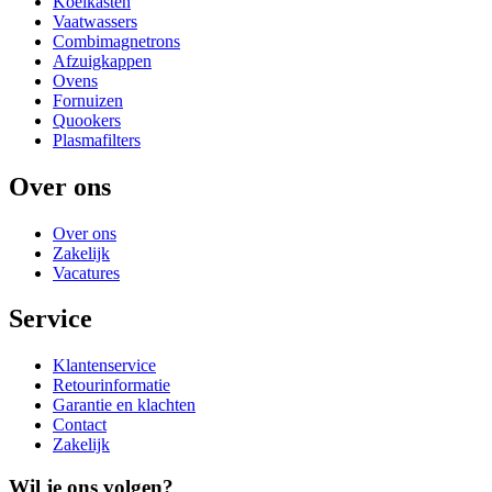
Koelkasten
Vaatwassers
Combimagnetrons
Afzuigkappen
Ovens
Fornuizen
Quookers
Plasmafilters
Over ons
Over ons
Zakelijk
Vacatures
Service
Klantenservice
Retourinformatie
Garantie en klachten
Contact
Zakelijk
Wil je ons volgen?