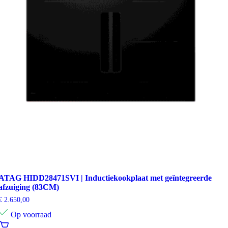
ATAG HIDD28471SVI | Inductiekookplaat met geïntegreerde
afzuiging (83CM)
€
2.650,00
Op voorraad