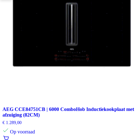
AEG CCE84751CB | 6000 ComboHob Inductiekookplaat met
afzuiging (82CM)
€
1.289,00
Op voorraad