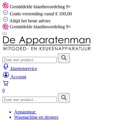
Skip
Gemiddelde klantbeoordeling 9+
to
Gratis verzending vanaf € 100,00
content
Altijd het beste advies
Gemiddelde klantbeoordeling 9+
klantenservice
Account
0
Apparatuur
Wasmachine en drogers