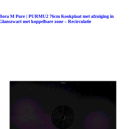
Bora M Pure | PURMU2 76cm Kookplaat met afzuiging in
Glanszwart met koppelbare zone – Recirculatie