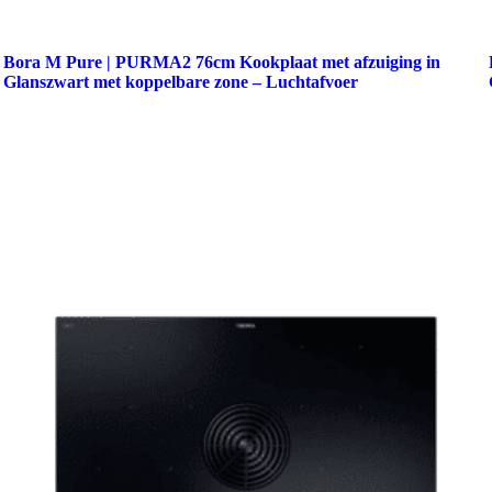
Bora M Pure | PURMA2 76cm Kookplaat met afzuiging in
Glanszwart met koppelbare zone – Luchtafvoer