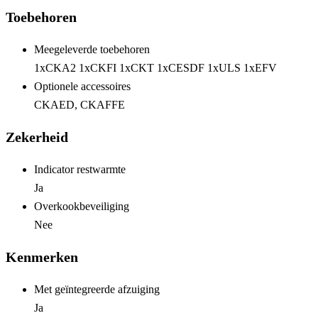
Toebehoren
Meegeleverde toebehoren
1xCKA2 1xCKFI 1xCKT 1xCESDF 1xULS 1xEFV
Optionele accessoires
CKAED, CKAFFE
Zekerheid
Indicator restwarmte
Ja
Overkookbeveiliging
Nee
Kenmerken
Met geïntegreerde afzuiging
Ja