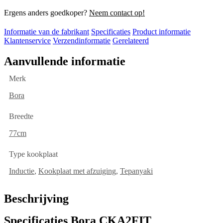
Ergens anders goedkoper?
Neem contact op!
Informatie van de fabrikant
Specificaties
Product informatie
Klantenservice
Verzendinformatie
Gerelateerd
Aanvullende informatie
Merk
Bora
Breedte
77cm
Type kookplaat
Inductie
,
Kookplaat met afzuiging
,
Tepanyaki
Beschrijving
Specificaties Bora CKA2FIT