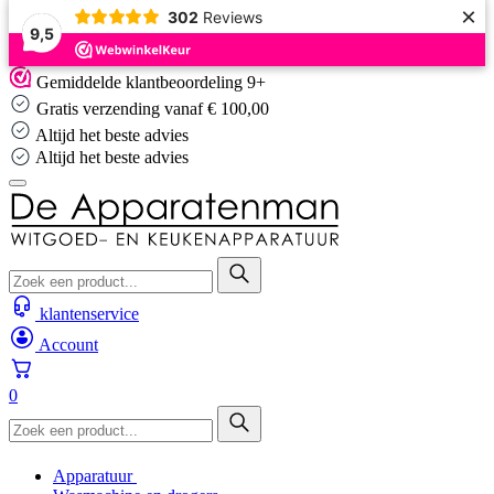
×
302
Reviews
9,5
Skip
Gemiddelde klantbeoordeling 9+
to
Gratis verzending vanaf € 100,00
content
Altijd het beste advies
Altijd het beste advies
klantenservice
Account
0
Apparatuur