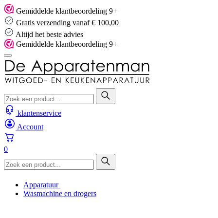
Skip
Gemiddelde klantbeoordeling 9+
to
Gratis verzending vanaf € 100,00
content
Altijd het beste advies
Gemiddelde klantbeoordeling 9+
klantenservice
Account
0
Apparatuur
Wasmachine en drogers