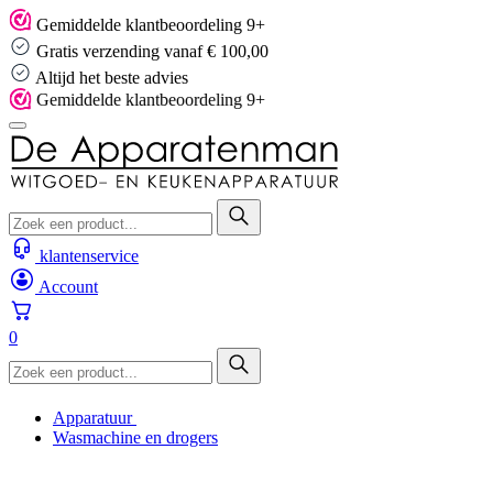
Skip
Gemiddelde klantbeoordeling 9+
to
Gratis verzending vanaf € 100,00
content
Altijd het beste advies
Gemiddelde klantbeoordeling 9+
klantenservice
Account
0
Apparatuur
Wasmachine en drogers