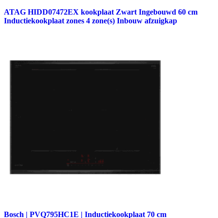
ATAG HIDD07472EX kookplaat Zwart Ingebouwd 60 cm
Inductiekookplaat zones 4 zone(s) Inbouw afzuigkap
Bosch | PVQ795HC1E | Inductiekookplaat 70 cm