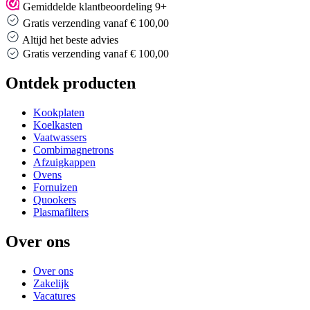
Gemiddelde klantbeoordeling 9+
Gratis verzending vanaf € 100,00
Altijd het beste advies
Altijd het beste advies
Ontdek producten
Kookplaten
Koelkasten
Vaatwassers
Combimagnetrons
Afzuigkappen
Ovens
Fornuizen
Quookers
Plasmafilters
Over ons
Over ons
Zakelijk
Vacatures