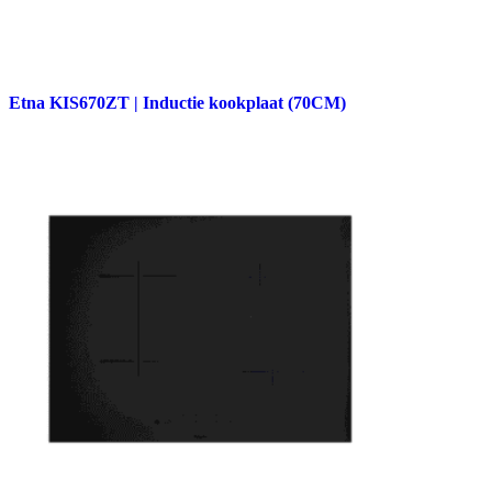
Etna KIS670ZT | Inductie kookplaat (70CM)