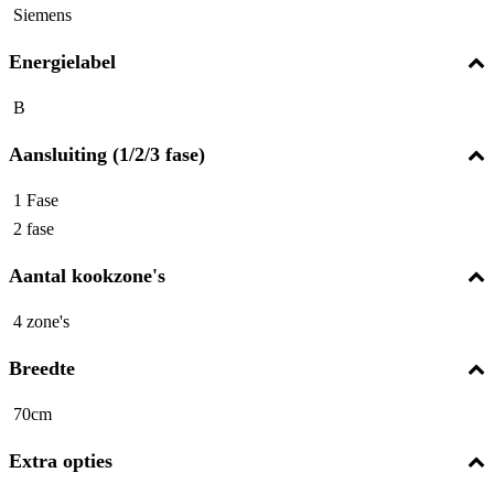
Siemens
Energielabel
B
Aansluiting (1/2/3 fase)
1 Fase
2 fase
Aantal kookzone's
4 zone's
Breedte
70cm
Extra opties