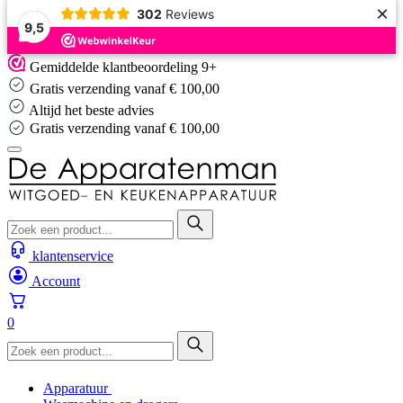
×
302
Reviews
9,5
Skip
Gemiddelde klantbeoordeling 9+
to
Gratis verzending vanaf € 100,00
content
Altijd het beste advies
Altijd het beste advies
klantenservice
Account
0
Apparatuur