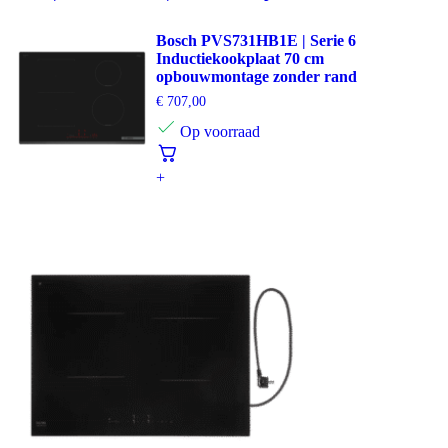
Bosch PVS731HB1E | Serie 6
Inductiekookplaat 70 cm
opbouwmontage zonder rand
€
707,00
Op voorraad
+