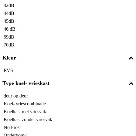
42dB
44dB
45dB
46 dB
59dB
70dB
Kleur
RVS
Type koel- vrieskast
deur op deur
Koel- vriescombinatie
Koelkast met vriesvak
Koelkast zonder vriesvak
No Frost
Onderbouw