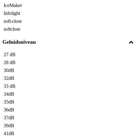
IceMaker
Infolight
soft-close
softclose
Geluidsniveau
27 dB
28 dB
30dB
32dB
33 dB
34dB
35dB
36dB
37dB
39dB
41dB