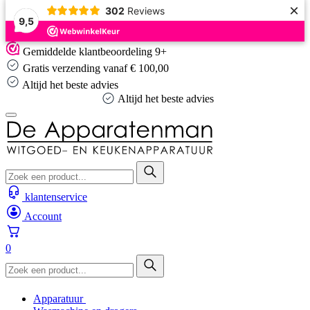
×
302
Reviews
9,5
Skip
Gemiddelde klantbeoordeling 9+
to
Gratis verzending vanaf € 100,00
content
Altijd het beste advies
Altijd het beste advies
klantenservice
Account
0
Apparatuur