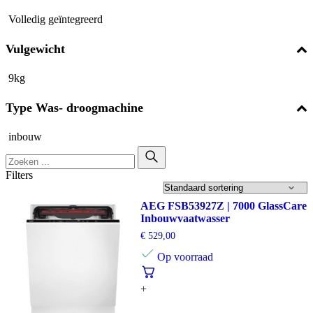
Volledig geïntegreerd
Vulgewicht
9kg
Type Was- droogmachine
inbouw
Filters
AEG FSB53927Z | 7000 GlassCare
Inbouwvaatwasser
€
529,00
Op voorraad
+