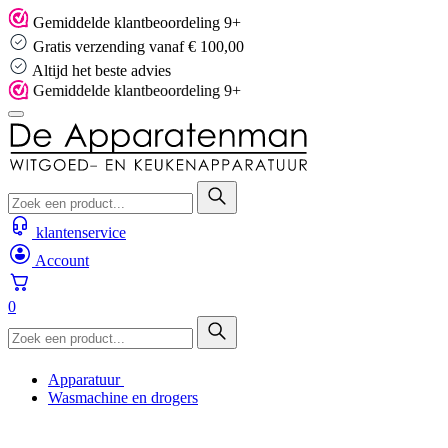
Skip
Gemiddelde klantbeoordeling 9+
to
Gratis verzending vanaf € 100,00
content
Altijd het beste advies
Gemiddelde klantbeoordeling 9+
klantenservice
Account
0
Apparatuur
Wasmachine en drogers