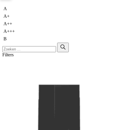
A
A+
A++
A+++
B
Filters