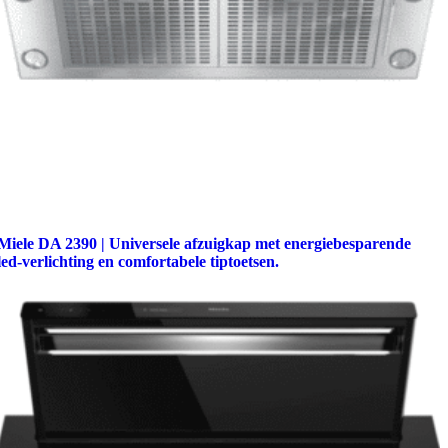
Miele DA 2390 | Universele afzuigkap met energiebesparende
led-verlichting en comfortabele tiptoetsen.