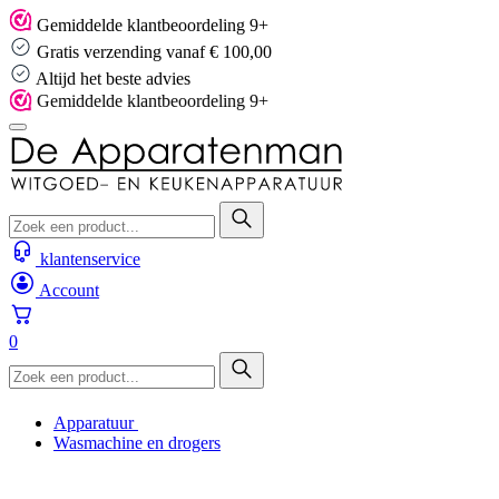
Skip
Gemiddelde klantbeoordeling 9+
to
Gratis verzending vanaf € 100,00
content
Altijd het beste advies
Gemiddelde klantbeoordeling 9+
klantenservice
Account
0
Apparatuur
Wasmachine en drogers