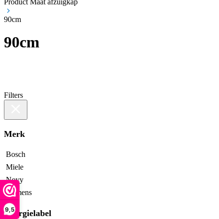
Product Maat afzuigkap
90cm
90cm
Filters
Merk
Bosch
Miele
Novy
Siemens
9,5
Energielabel