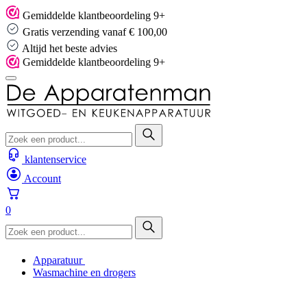
Skip
Gemiddelde klantbeoordeling 9+
to
Gratis verzending vanaf € 100,00
content
Altijd het beste advies
Gemiddelde klantbeoordeling 9+
klantenservice
Account
0
Apparatuur
Wasmachine en drogers