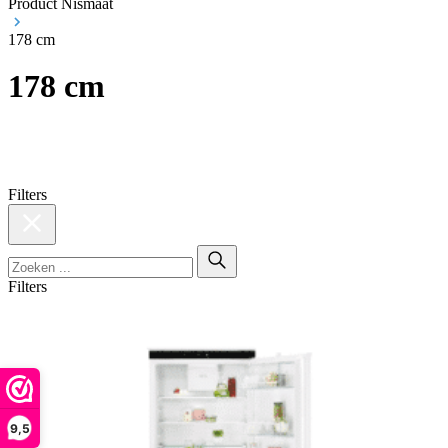
Product Nismaat
178 cm
178 cm
Filters
Filters
9,5