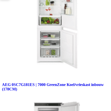
AEG 0SC7G181ES | 7000 GreenZone Koel/vrieskast inbouw
(178CM)