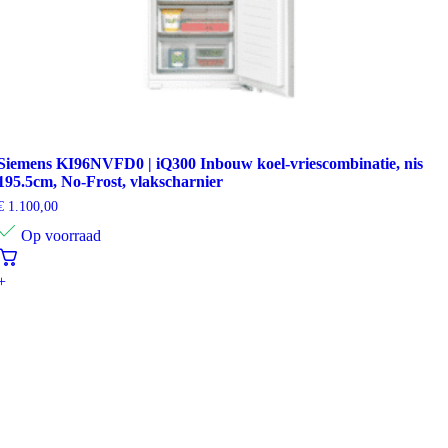
Siemens KI96NVFD0 | iQ300 Inbouw koel-vriescombinatie, nis
195.5cm, No-Frost, vlakscharnier
€
1.100,00
Op voorraad
+