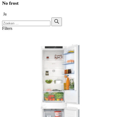
No frost
Ja
Filters