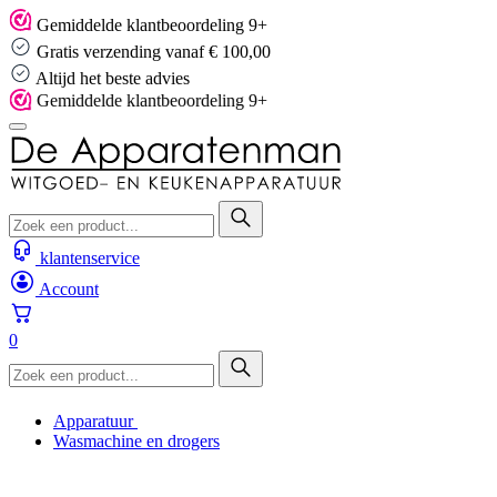
Skip
Gemiddelde klantbeoordeling 9+
to
Gratis verzending vanaf € 100,00
content
Altijd het beste advies
Gemiddelde klantbeoordeling 9+
klantenservice
Account
0
Apparatuur
Wasmachine en drogers