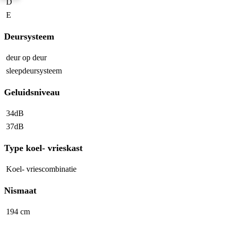
D
E
Deursysteem
deur op deur
sleepdeursysteem
Geluidsniveau
34dB
37dB
Type koel- vrieskast
Koel- vriescombinatie
Nismaat
194 cm