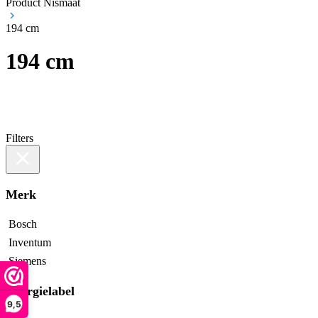
Product Nismaat
194 cm
194 cm
Filters
Merk
Bosch
Inventum
Siemens
Energielabel
9,5