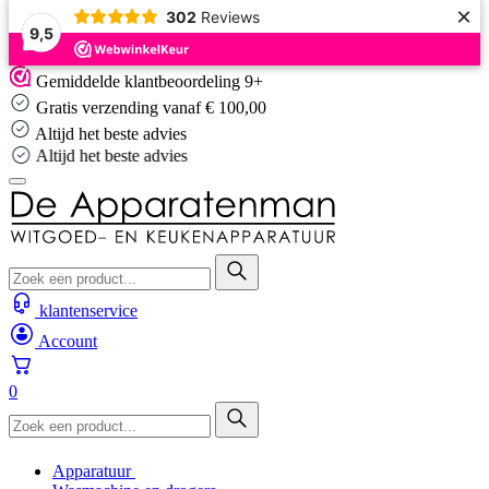
×
302
Reviews
9,5
Skip
Gemiddelde klantbeoordeling 9+
to
Gratis verzending vanaf € 100,00
content
Altijd het beste advies
Altijd het beste advies
klantenservice
Account
0
Apparatuur