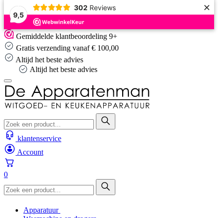
×
302
Reviews
9,5
Skip
Gemiddelde klantbeoordeling 9+
to
Gratis verzending vanaf € 100,00
content
Altijd het beste advies
Altijd het beste advies
klantenservice
Account
0
Apparatuur