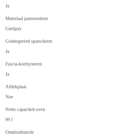
Ja
Materiaal pannensteun
Gietijzer
Geïntegreerd spatscherm
Ja
Fascia-koelsysteem
Ja
Afdekplaat
Nee
Netto capaciteit oven
99 l
Ontdooifunctie