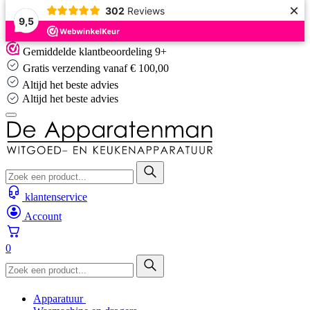
×
302
Reviews
9,5
Skip
Gemiddelde klantbeoordeling 9+
to
Gratis verzending vanaf € 100,00
content
Altijd het beste advies
Altijd het beste advies
klantenservice
Account
0
Apparatuur