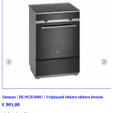
Siemens | HL9S5E040U | Vrijstaand elektro-elektro fornuis
€
901,00