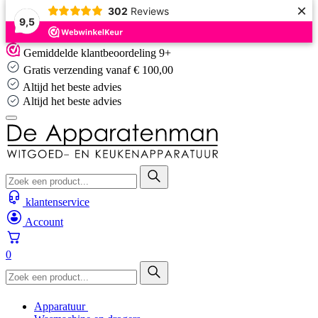
×
302
Reviews
9,5
Skip
Gemiddelde klantbeoordeling 9+
to
Gratis verzending vanaf € 100,00
content
Altijd het beste advies
Altijd het beste advies
klantenservice
Account
0
Apparatuur