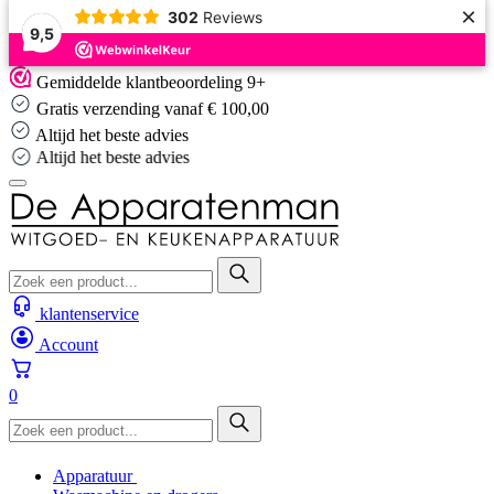
×
302
Reviews
9,5
Skip
Gemiddelde klantbeoordeling 9+
to
Gratis verzending vanaf € 100,00
content
Altijd het beste advies
Altijd het beste advies
klantenservice
Account
0
Apparatuur