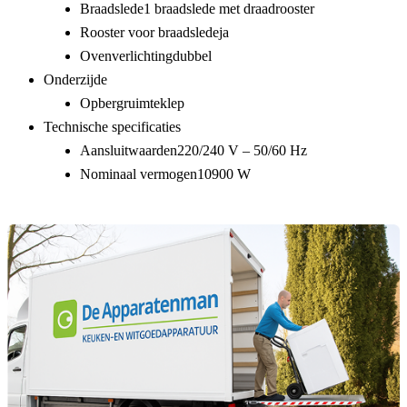
Braadslede
1 braadslede met draadrooster
Rooster voor braadslede
ja
Ovenverlichting
dubbel
Onderzijde
Opbergruimte
klep
Technische specificaties
Aansluitwaarden
220/240 V – 50/60 Hz
Nominaal vermogen
10900 W