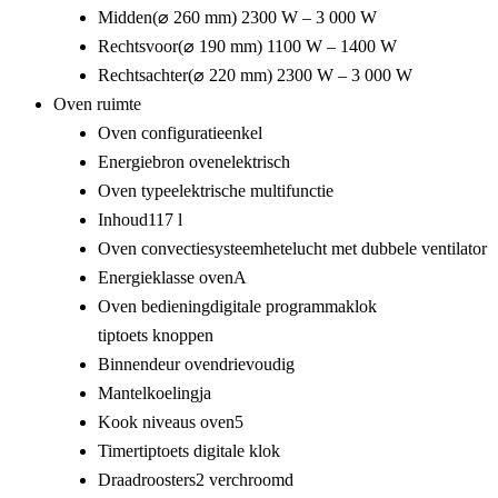
Midden
(⌀ 260 mm) 2300 W – 3 000 W
Rechtsvoor
(⌀ 190 mm) 1100 W – 1400 W
Rechtsachter
(⌀ 220 mm) 2300 W – 3 000 W
Oven ruimte
Oven configuratie
enkel
Energiebron oven
elektrisch
Oven type
elektrische multifunctie
Inhoud
117 l
Oven convectiesysteem
hetelucht met dubbele ventilator
Energieklasse oven
A
Oven bediening
digitale programmaklok
tiptoets
knoppen
Binnendeur oven
drievoudig
Mantelkoeling
ja
Kook niveaus oven
5
Timer
tiptoets digitale klok
Draadroosters
2 verchroomd