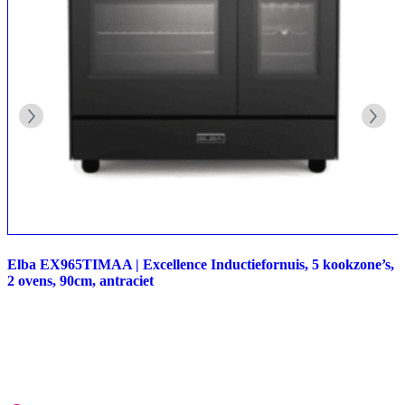
Elba EX965TIMAA | Excellence Inductiefornuis, 5 kookzone’s,
2 ovens, 90cm, antraciet