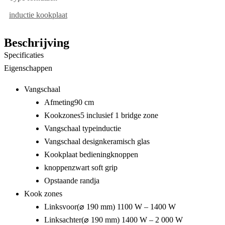
inductie kookplaat
Beschrijving
Specificaties
Eigenschappen
Vangschaal
Afmeting
90 cm
Kookzones
5 inclusief 1 bridge zone
Vangschaal type
inductie
Vangschaal design
keramisch glas
Kookplaat bediening
knoppen
knoppen
zwart soft grip
Opstaande rand
ja
Kook zones
Linksvoor
(⌀ 190 mm) 1100 W – 1400 W
Linksachter
(⌀ 190 mm) 1400 W – 2 000 W