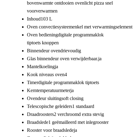
bovenwarmte
ontdooien
ovenlicht
pizza
snel
voorverwarmen
Inhoud
103 L
Oven convectiesysteem
enkel met verwarmingselement
Oven bediening
digitale programmaklok
tiptoets
knoppen
Binnendeur oven
drievoudig
Glas binnendeur oven verwijderbaar.
ja
Mantelkoeling
ja
Kook niveaus oven
4
Timer
digitale programmaklok tiptoets
Kerntemperatuurmeter
ja
Ovendeur sluiting
soft closing
Telescopische geleiders
1 standaard
Draadroosters
2 verchroomd extra stevig
Braadslede
1 geëmailleerd met inlegrooster
Rooster voor braadslede
ja