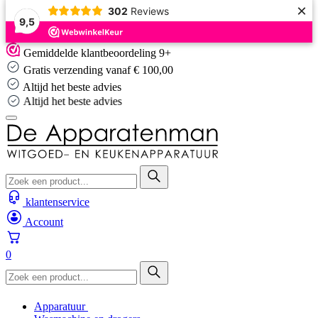
×
302
Reviews
9,5
Skip
Gemiddelde klantbeoordeling 9+
to
Gratis verzending vanaf € 100,00
content
Altijd het beste advies
Altijd het beste advies
klantenservice
Account
0
Apparatuur