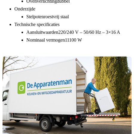
Ovenverlichting
dubbel
Onderzijde
Stelpoten
roestvrij staal
Technische specificaties
Aansluitwaarden
220/240 V – 50/60 Hz – 3×16 A
Nominaal vermogen
11100 W