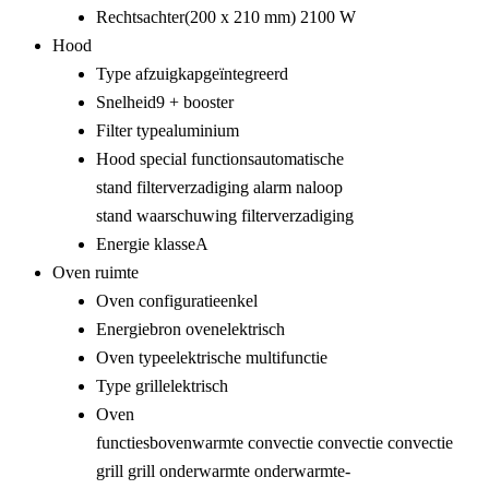
Rechtsachter
(200 x 210 mm) 2100 W
Hood
Type afzuigkap
geïntegreerd
Snelheid
9 + booster
Filter type
aluminium
Hood special functions
automatische
stand
filterverzadiging alarm
naloop
stand
waarschuwing filterverzadiging
Energie klasse
A
Oven ruimte
Oven configuratie
enkel
Energiebron oven
elektrisch
Oven type
elektrische multifunctie
Type grill
elektrisch
Oven
functies
bovenwarmte
convectie
convectie
convectie
grill
grill
onderwarmte
onderwarmte-