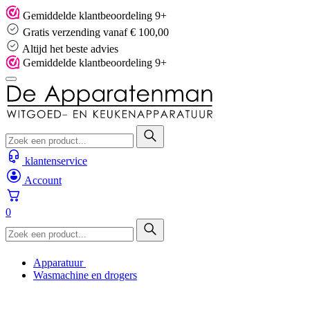
Skip
Gemiddelde klantbeoordeling 9+
to
Gratis verzending vanaf € 100,00
content
Altijd het beste advies
Gemiddelde klantbeoordeling 9+
klantenservice
Account
0
Apparatuur
Wasmachine en drogers