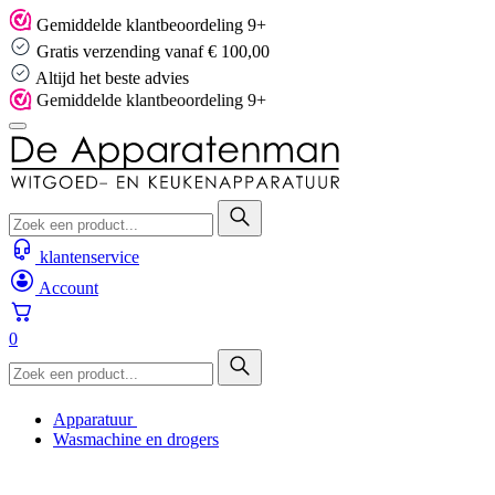
Skip
Gemiddelde klantbeoordeling 9+
to
Gratis verzending vanaf € 100,00
content
Altijd het beste advies
Gemiddelde klantbeoordeling 9+
klantenservice
Account
0
Apparatuur
Wasmachine en drogers