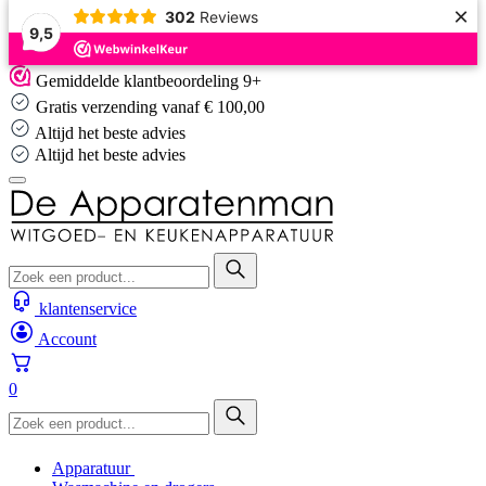
×
302
Reviews
9,5
Skip
Gemiddelde klantbeoordeling 9+
to
Gratis verzending vanaf € 100,00
content
Altijd het beste advies
Altijd het beste advies
klantenservice
Account
0
Apparatuur