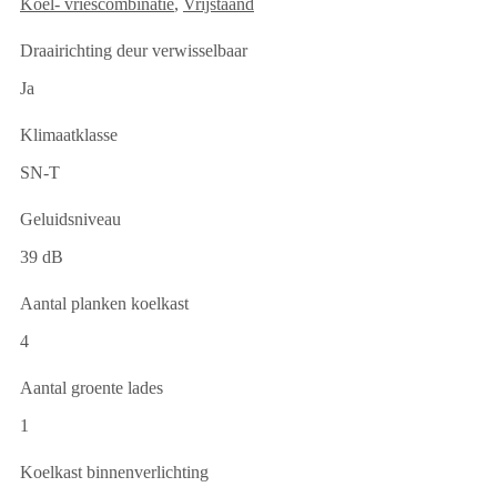
Koel- vriescombinatie
,
Vrijstaand
Draairichting deur verwisselbaar
Ja
Klimaatklasse
SN-T
Geluidsniveau
39 dB
Aantal planken koelkast
4
Aantal groente lades
1
Koelkast binnenverlichting