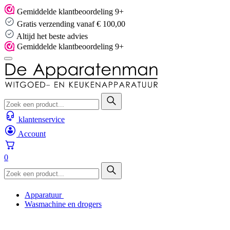
Skip
Gemiddelde klantbeoordeling 9+
to
Gratis verzending vanaf € 100,00
content
Altijd het beste advies
Gemiddelde klantbeoordeling 9+
klantenservice
Account
0
Apparatuur
Wasmachine en drogers