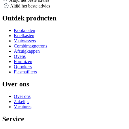
Altijd het beste advies
Altijd het beste advies
Ontdek producten
Kookplaten
Koelkasten
Vaatwassers
Combimagnetrons
Afzuigkappen
Ovens
Fornuizen
Quookers
Plasmafilters
Over ons
Over ons
Zakelijk
Vacatures
Service