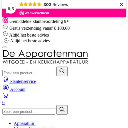
×
302
Reviews
9,5
Skip
Gemiddelde klantbeoordeling 9+
to
Gratis verzending vanaf € 100,00
content
Altijd het beste advies
Altijd het beste advies
klantenservice
Account
0
Apparatuur