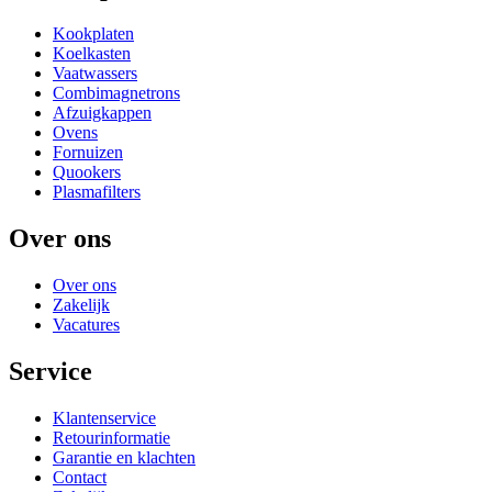
Kookplaten
Koelkasten
Vaatwassers
Combimagnetrons
Afzuigkappen
Ovens
Fornuizen
Quookers
Plasmafilters
Over ons
Over ons
Zakelijk
Vacatures
Service
Klantenservice
Retourinformatie
Garantie en klachten
Contact