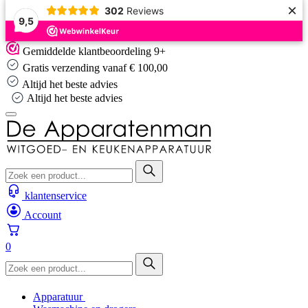
×
302
Reviews
9,5
Skip
Gemiddelde klantbeoordeling 9+
to
Gratis verzending vanaf € 100,00
content
Altijd het beste advies
Altijd het beste advies
klantenservice
Account
0
Apparatuur