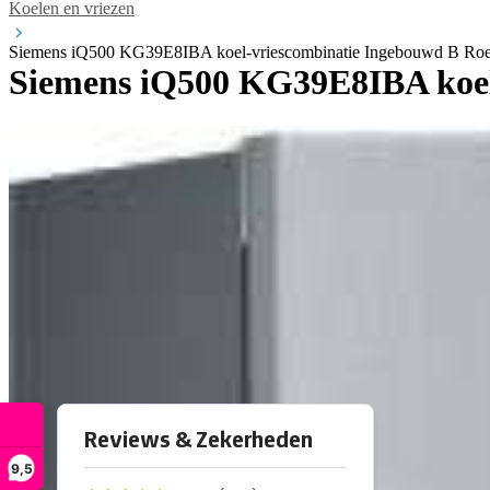
Koelen en vriezen
Siemens iQ500 KG39E8IBA koel-vriescombinatie Ingebouwd B Roest
Siemens iQ500 KG39E8IBA koel-
9,5