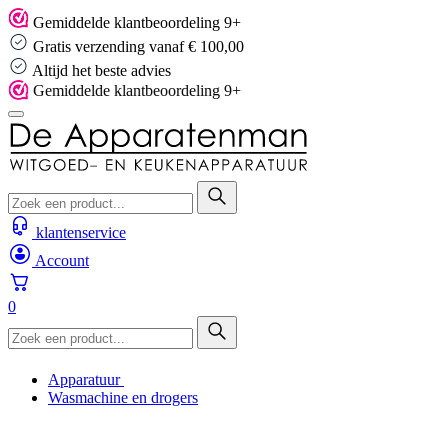
Skip
Gemiddelde klantbeoordeling 9+
to
Gratis verzending vanaf € 100,00
content
Altijd het beste advies
Gemiddelde klantbeoordeling 9+
klantenservice
Account
0
Apparatuur
Wasmachine en drogers