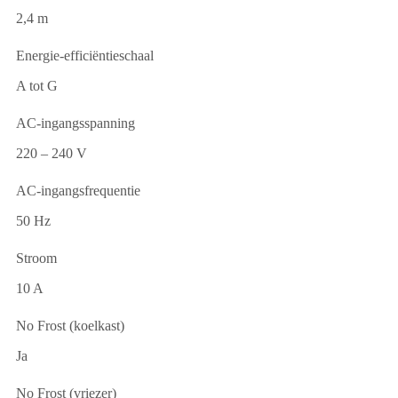
2,4 m
Energie-efficiëntieschaal
A tot G
AC-ingangsspanning
220 – 240 V
AC-ingangsfrequentie
50 Hz
Stroom
10 A
No Frost (koelkast)
Ja
No Frost (vriezer)