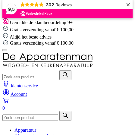
×
302
Reviews
9,5
Skip
Gemiddelde klantbeoordeling 9+
to
Gratis verzending vanaf € 100,00
content
Altijd het beste advies
Altijd het beste advies
klantenservice
Account
0
Apparatuur