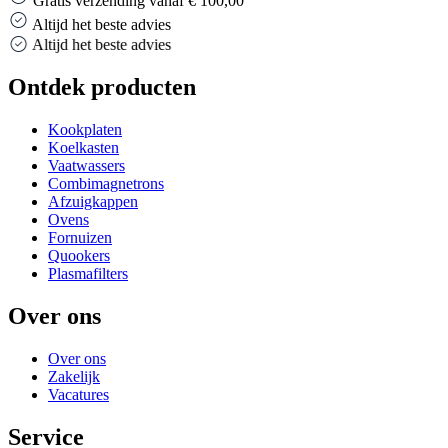
Gratis verzending vanaf € 100,00
Altijd het beste advies
Altijd het beste advies
Ontdek producten
Kookplaten
Koelkasten
Vaatwassers
Combimagnetrons
Afzuigkappen
Ovens
Fornuizen
Quookers
Plasmafilters
Over ons
Over ons
Zakelijk
Vacatures
Service