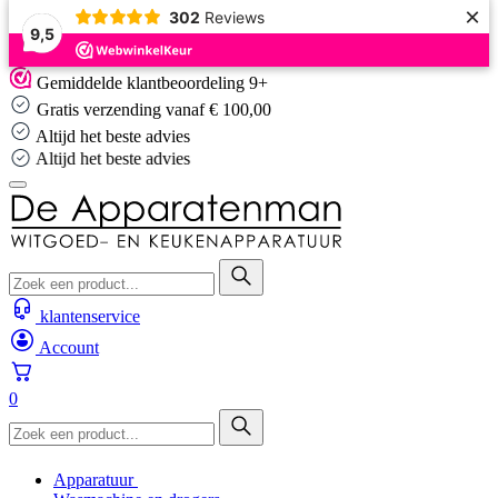
×
302
Reviews
9,5
Skip
Gemiddelde klantbeoordeling 9+
to
Gratis verzending vanaf € 100,00
content
Altijd het beste advies
Altijd het beste advies
klantenservice
Account
0
Apparatuur