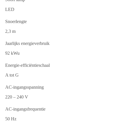
LED
Snoerlengte
2,3 m
Jaarlijks energieverbruik
92 kWu
Energie-efficiëntieschaal
A tot G
AC-ingangsspanning
220 – 240 V
AC-ingangsfrequentie
50 Hz