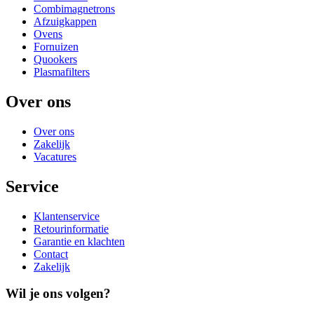
Combimagnetrons
Afzuigkappen
Ovens
Fornuizen
Quookers
Plasmafilters
Over ons
Over ons
Zakelijk
Vacatures
Service
Klantenservice
Retourinformatie
Garantie en klachten
Contact
Zakelijk
Wil je ons volgen?