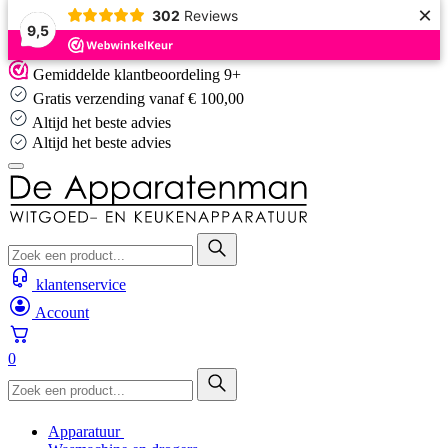
×
302
Reviews
9,5
Skip
Gemiddelde klantbeoordeling 9+
to
Gratis verzending vanaf € 100,00
content
Altijd het beste advies
Altijd het beste advies
klantenservice
Account
0
Apparatuur