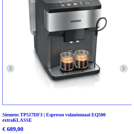
Siemens TP517DF3 | Espresso volautomaat EQ500
extraKLASSE
€
689,00