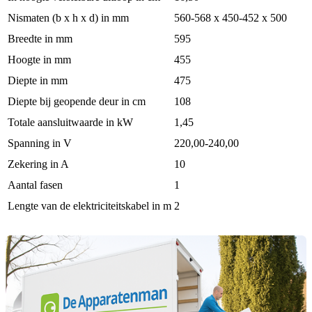
Nismaten (b x h x d) in mm
560-568 x 450-452 x 500
Breedte in mm
595
Hoogte in mm
455
Diepte in mm
475
Diepte bij geopende deur in cm
108
Totale aansluitwaarde in kW
1,45
Spanning in V
220,00-240,00
Zekering in A
10
Aantal fasen
1
Lengte van de elektriciteitskabel in m
2