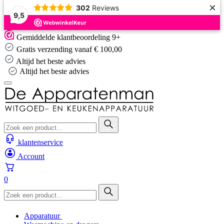
×
302
Reviews
9,5
Skip
Gemiddelde klantbeoordeling 9+
to
Gratis verzending vanaf € 100,00
content
Altijd het beste advies
Altijd het beste advies
klantenservice
Account
0
Apparatuur