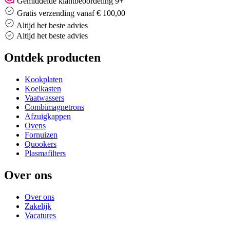
Gemiddelde klantbeoordeling 9+
Gratis verzending vanaf € 100,00
Altijd het beste advies
Altijd het beste advies
Ontdek producten
Kookplaten
Koelkasten
Vaatwassers
Combimagnetrons
Afzuigkappen
Ovens
Fornuizen
Quookers
Plasmafilters
Over ons
Over ons
Zakelijk
Vacatures