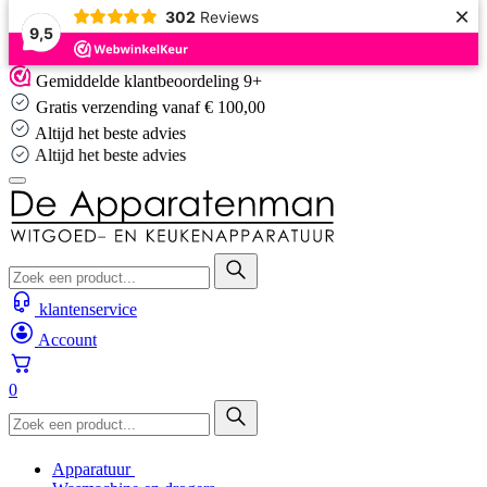
×
302
Reviews
9,5
Skip
Gemiddelde klantbeoordeling 9+
to
Gratis verzending vanaf € 100,00
content
Altijd het beste advies
Altijd het beste advies
klantenservice
Account
0
Apparatuur