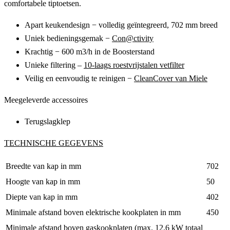
comfortabele tiptoetsen.
Apart keukendesign − volledig geïntegreerd, 702 mm breed
Uniek bedieningsgemak −
Con@ctivity
Krachtig − 600 m3/h in de Boosterstand
Unieke filtering –
10-laags roestvrijstalen vetfilter
Veilig en eenvoudig te reinigen −
CleanCover van Miele
Meegeleverde accessoires
Terugslagklep
TECHNISCHE GEGEVENS
Breedte van kap in mm
702
Hoogte van kap in mm
50
Diepte van kap in mm
402
Minimale afstand boven elektrische kookplaten in mm
450
Minimale afstand boven gaskookplaten (max. 12,6 kW totaal