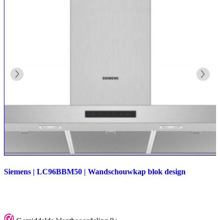
Siemens | LC96BBM50 | Wandschouwkap blok design