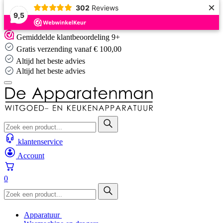
×
302
Reviews
9,5
Skip
Gemiddelde klantbeoordeling 9+
to
Gratis verzending vanaf € 100,00
content
Altijd het beste advies
Altijd het beste advies
klantenservice
Account
0
Apparatuur