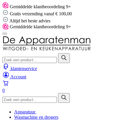
Skip
Gemiddelde klantbeoordeling 9+
to
Gratis verzending vanaf € 100,00
content
Altijd het beste advies
Gemiddelde klantbeoordeling 9+
klantenservice
Account
0
Apparatuur
Wasmachine en drogers