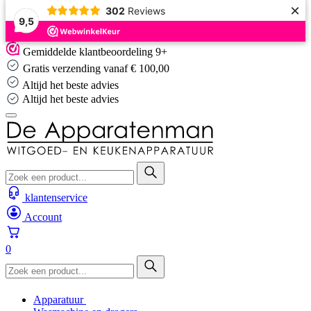
×
302
Reviews
9,5
Skip
Gemiddelde klantbeoordeling 9+
to
Gratis verzending vanaf € 100,00
content
Altijd het beste advies
Altijd het beste advies
klantenservice
Account
0
Apparatuur