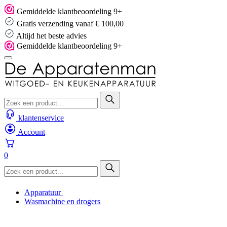
Skip
Gemiddelde klantbeoordeling 9+
to
Gratis verzending vanaf € 100,00
content
Altijd het beste advies
Gemiddelde klantbeoordeling 9+
klantenservice
Account
0
Apparatuur
Wasmachine en drogers