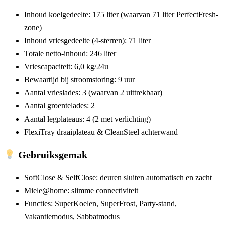
Inhoud koelgedeelte:
175 liter
(waarvan 71 liter PerfectFresh-
zone)
Inhoud vriesgedeelte (4-sterren):
71 liter
Totale netto-inhoud:
246 liter
Vriescapaciteit:
6,0 kg/24u
Bewaartijd bij stroomstoring:
9 uur
Aantal vrieslades:
3
(waarvan 2 uittrekbaar)
Aantal groentelades:
2
Aantal legplateaus:
4
(2 met verlichting)
FlexiTray draaiplateau & CleanSteel achterwand
Gebruiksgemak
SoftClose & SelfClose
: deuren sluiten automatisch en zacht
Miele@home
: slimme connectiviteit
Functies:
SuperKoelen
,
SuperFrost
,
Party-stand
,
Vakantiemodus
,
Sabbatmodus