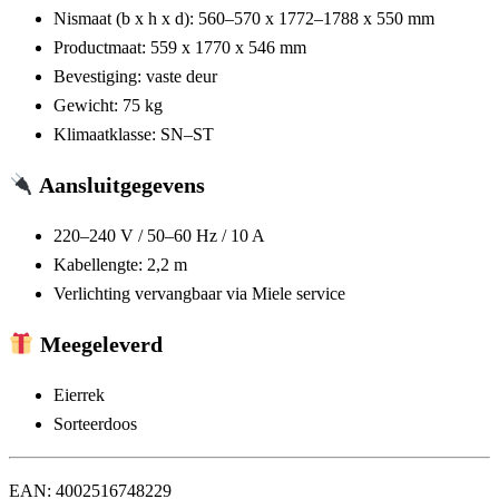
Nismaat (b x h x d):
560–570 x 1772–1788 x 550 mm
Productmaat:
559 x 1770 x 546 mm
Bevestiging: vaste deur
Gewicht:
75 kg
Klimaatklasse:
SN–ST
Aansluitgegevens
220–240 V / 50–60 Hz / 10 A
Kabellengte:
2,2 m
Verlichting vervangbaar via Miele service
Meegeleverd
Eierrek
Sorteerdoos
EAN:
4002516748229