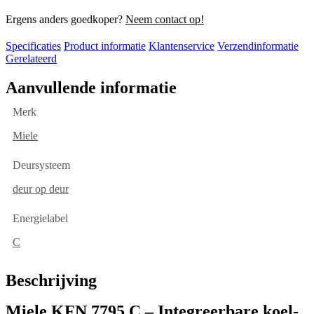
Ergens anders goedkoper?
Neem contact op!
Specificaties
Product informatie
Klantenservice
Verzendinformatie
Gerelateerd
Aanvullende informatie
Merk
Miele
Deursysteem
deur op deur
Energielabel
C
Beschrijving
Miele KFN 7795 C – Integreerbare koel-