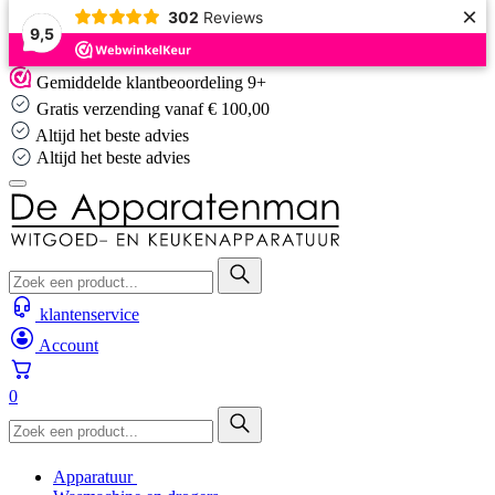
×
302
Reviews
9,5
Skip
Gemiddelde klantbeoordeling 9+
to
Gratis verzending vanaf € 100,00
content
Altijd het beste advies
Altijd het beste advies
klantenservice
Account
0
Apparatuur