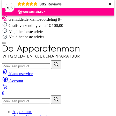
×
302
Reviews
9,5
Skip
Gemiddelde klantbeoordeling 9+
to
Gratis verzending vanaf € 100,00
content
Altijd het beste advies
Altijd het beste advies
klantenservice
Account
0
Apparatuur