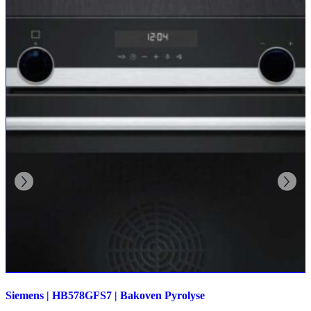
Siemens | HB578GFS7 | Bakoven Pyrolyse