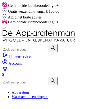
Skip
Gemiddelde klantbeoordeling 9+
to
Gratis verzending vanaf € 100,00
content
Altijd het beste advies
Gemiddelde klantbeoordeling 9+
klantenservice
Account
0
Apparatuur
Wasmachine en drogers