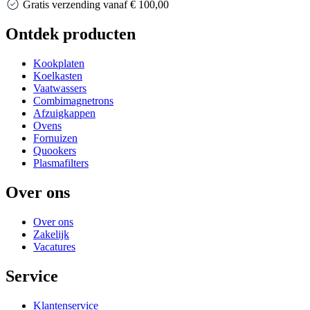
s verzending vanaf € 100,00
Altijd
Ontdek producten
Kookplaten
Koelkasten
Vaatwassers
Combimagnetrons
Afzuigkappen
Ovens
Fornuizen
Quookers
Plasmafilters
Over ons
Over ons
Zakelijk
Vacatures
Service
Klantenservice