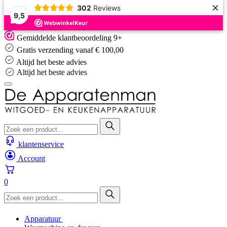
×
302
Reviews
9,5
Skip
Gemiddelde klantbeoordeling 9+
to
Gratis verzending vanaf € 100,00
content
Altijd het beste advies
Altijd het beste advies
klantenservice
Account
0
Apparatuur