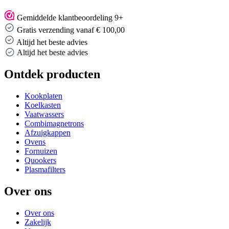
Gemiddelde klantbeoordeling 9+
Gratis verzending vanaf € 100,00
Altijd het beste advies
Altijd het beste advies
Ontdek producten
Kookplaten
Koelkasten
Vaatwassers
Combimagnetrons
Afzuigkappen
Ovens
Fornuizen
Quookers
Plasmafilters
Over ons
Over ons
Zakelijk