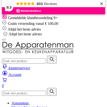
×
302
Reviews
9,5
Skip
Gemiddelde klantbeoordeling 9+
to
Gratis verzending vanaf € 100,00
content
Altijd het beste advies
Altijd het beste advies
klantenservice
Account
0
Apparatuur