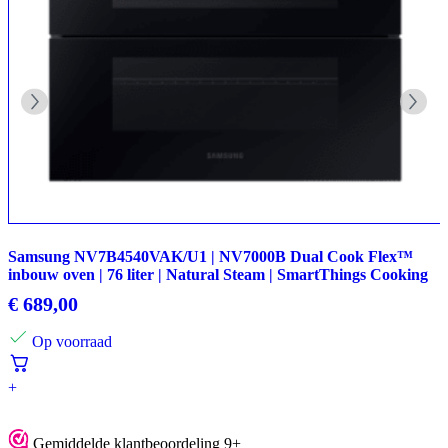
Samsung NV7B4540VAK/U1 | NV7000B Dual Cook Flex™
inbouw oven | 76 liter | Natural Steam | SmartThings Cooking
€
689,00
Op voorraad
+
Gemiddelde klantbeoordeling 9+