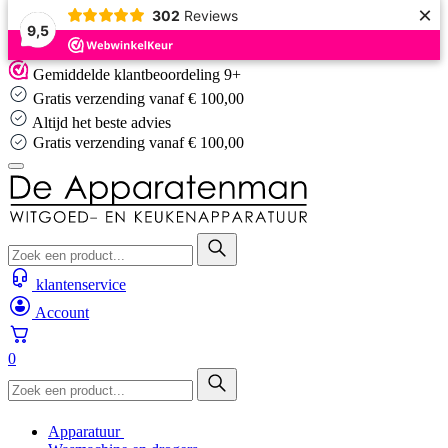
×
302
Reviews
9,5
Skip
Gemiddelde klantbeoordeling 9+
to
Gratis verzending vanaf € 100,00
content
Altijd het beste advies
Altijd het beste advies
…
klantenservice
Account
0
Apparatuur