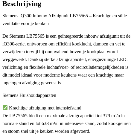
Beschrijving
Siemens iQ300 Inbouw Afzuigunit LB75565 – Krachtige en stille
ventilatie voor je keuken
De
Siemens LB75565
is een geïntegreerde
inbouw afzuigunit
uit de
iQ300-serie, ontworpen om efficiënt kooklucht, dampen en vet te
verwijderen terwijl hij onopvallend boven je kookplaat wordt
weggewerkt. Dankzij sterke afzuigcapaciteit, energiezuinige LED-
verlichting en flexibele luchtafvoer- of recirculatiemogelijkheden is
dit model ideaal voor moderne keukens waar een krachtige maar
ingetogen afzuiging gewenst is.
Siemens Huishoudapparaten
Krachtige afzuiging met intensiefstand
De LB75565 biedt een
maximale afzuigcapaciteit tot 379 m³/u
in
normale stand en tot
638 m³/u in intensieve stand
, zodat kookgeuren
en stoom snel uit je keuken worden afgevoerd.