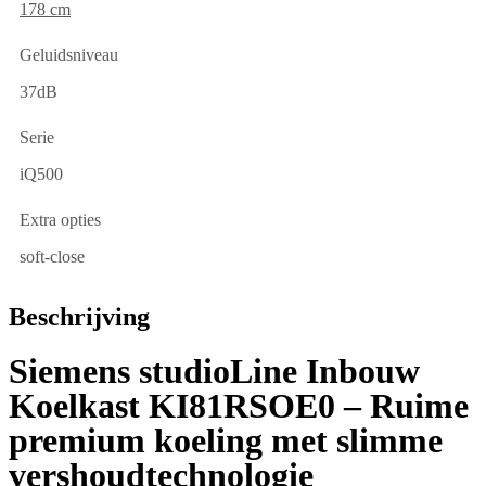
178 cm
Geluidsniveau
37dB
Serie
iQ500
Extra opties
soft-close
Beschrijving
Siemens studioLine Inbouw
Koelkast KI81RSOE0 – Ruime
premium koeling met slimme
vershoudtechnologie