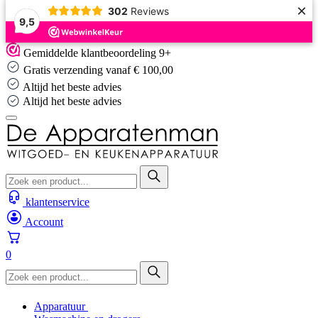
×
302
Reviews
9,5
Skip
Gemiddelde klantbeoordeling 9+
to
Gratis verzending vanaf € 100,00
content
Altijd het beste advies
Altijd het beste advies
klantenservice
Account
0
Apparatuur