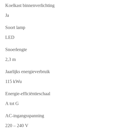
Koelkast binnenverlichting
Ja
Soort lamp
LED
Snoerlengte
2,3 m
Jaarlijks energieverbruik
115 kWu
Energie-efficiëntieschaal
A tot G
AC-ingangsspanning
220 – 240 V