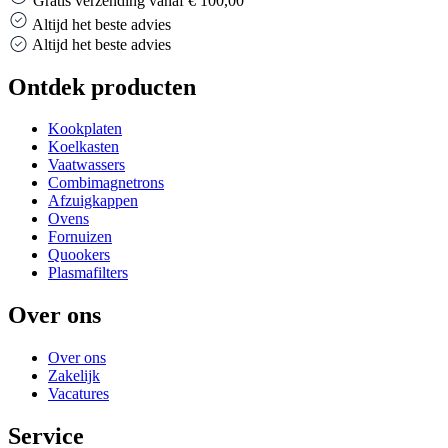
Gratis verzending vanaf € 100,00
Altijd het beste advies
Altijd het beste advies
Ontdek producten
Kookplaten
Koelkasten
Vaatwassers
Combimagnetrons
Afzuigkappen
Ovens
Fornuizen
Quookers
Plasmafilters
Over ons
Over ons
Zakelijk
Vacatures
Service