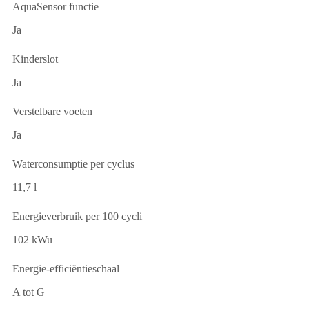
AquaSensor functie
Ja
Kinderslot
Ja
Verstelbare voeten
Ja
Waterconsumptie per cyclus
11,7 l
Energieverbruik per 100 cycli
102 kWu
Energie-efficiëntieschaal
A tot G