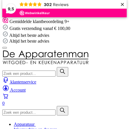
×
302
Reviews
9,5
Skip
Gemiddelde klantbeoordeling 9+
to
Gratis verzending vanaf € 100,00
content
Altijd het beste advies
Altijd het beste advies
klantenservice
Account
0
Apparatuur