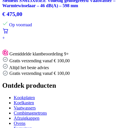
Siemens SN615X03EE Volledig geïntegreerd Vaatwasser –
Warmtewisselaar – 46 dB(A) – 598 mm
€
475,00
Op voorraad
+
Gemiddelde klantbeoordeling 9+
Gratis verzending vanaf € 100,00
Altijd het beste advies
s verzending vanaf € 100,00
Altijd
Ontdek producten
Kookplaten
Koelkasten
Vaatwassers
Combimagnetrons
Afzuigkappen
Ovens