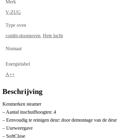
Merk
V-ZUG
Type oven
combi-stoomoven
,
Hete lucht
Nismaat
Energielabel
A++
Beschrijving
Kenmerken steamer
– Aantal inschuifhoogten: 4
– Eenvoudig te reinigen deur: door demontage van de deur
– Uurweergave
– SoftClose