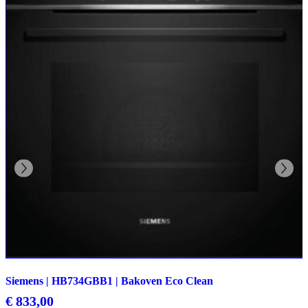
Siemens | HB734GBB1 | Bakoven Eco Clean
€
833,00