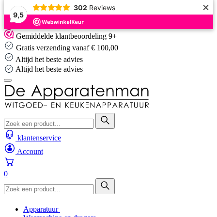
×
302
Reviews
9,5
Skip
Gemiddelde klantbeoordeling 9+
to
Gratis verzending vanaf € 100,00
content
Altijd het beste advies
Altijd het beste advies
klantenservice
Account
0
Apparatuur