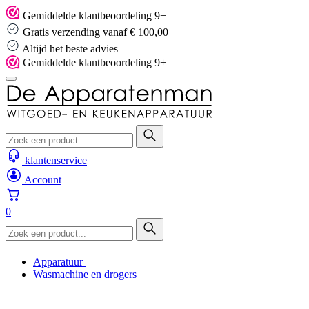
Skip
Gemiddelde klantbeoordeling 9+
to
Gratis verzending vanaf € 100,00
content
Altijd het beste advies
Gemiddelde klantbeoordeling 9+
klantenservice
Account
0
Apparatuur
Wasmachine en drogers